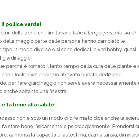
il pollice verde!
olori delle zone che limitavano (
che il tempo passato sia di
to della maggio parte delle persone hanno cambiato le
l tempo in modo diverso e si sono dedicati a vari hobby, quasi
 giardinaggio.
ue perchè è tornato il lento tempo della cura delle piante e 
 con il lockdown abbiamo ritrovato questa dedizione.
erde, per fare giardinaggio non serve avere necessariamente
o anche soltanto una finestra.
 e fa bene alla salute!
 adesso non è solo un modo di dire ma lo dice anche la scien
i ci fa stare bene, fisicamente e psicologicamente. Prendersi c
ore, aumenta la capacità di autostima, calma l’ansia, diminui