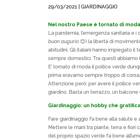
29/03/2021
|
GIARDINAGGIO
Nel nostro Paese è tornato di moda 
La pandemia, l’emergenza sanitaria e i c
buon augurio
😊) la libertà di movimen
abitudini. Gli italiani hanno impiegato i
sempre domestici. Tra questi abbiamo il
E’ tornato di moda il pollice verde dunq
prima eravamo sempre troppo di corsa,
Attenzione però: per avere il pollice v
giardino. Basta un terrazzo, un balcone 
Giardinaggio: un hobby che gratifica
Fare giardinaggio fa bene alla salute e
Mettere le mani tra piante, terra e fior
del proprio spazio verde fa bene all’um