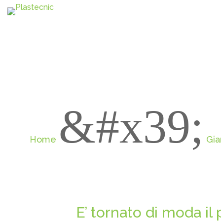
&#x39;
Home
Gia
E’ tornato di moda il 