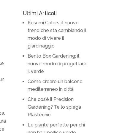
Ultimi Articoli
Kusumi Colors: il nuovo
trend che sta cambiando il
modo di vivere il
giardinaggio
Bento Box Gardening: il
se
nuovo modo di progettare
il verde
 un
Come creare un balcone
mediterraneo in città
Che cos’è il Precision
Gardening? Te lo spiega
za.
Plastecnic
ura
Le piante perfette per chi
sce
non ha il pollice verde