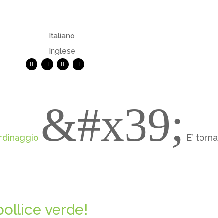
Italiano
Inglese
&#x39;
rdinaggio
E’ torn
pollice verde!