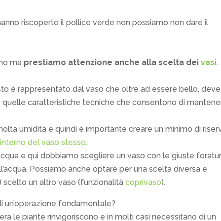
hanno riscoperto il pollice verde non possiamo non dare il
iono ma
prestiamo attenzione anche alla scelta dei
vasi
.
sto è rappresentato dal vaso che oltre ad essere bello, deve
te quelle caratteristiche tecniche che consentono di mantene
olta umidità e quindi è importante creare un minimo di riser
’
interno del vaso stesso
.
d’acqua e qui dobbiamo scegliere un vaso con le giuste foratu
dell’acqua. Possiamo anche optare per una scelta diversa e
) scelto un altro vaso (funzionalità
coprivaso
).
a di un’operazione fondamentale?
era le piante rinvigoriscono e in molti casi necessitano di un