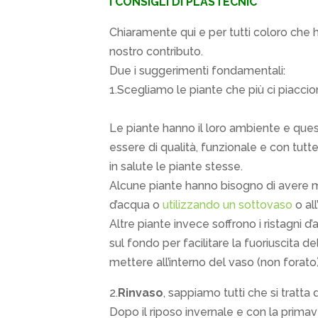
I CONSIGLI DI PLASTECNIC
Chiaramente qui e per tutti coloro che 
nostro contributo.
Due i suggerimenti fondamentali:
1.Scegliamo le piante che più ci piacc
Le piante hanno il loro ambiente e que
essere di qualità, funzionale e con tut
in salute le piante stesse.
Alcune piante hanno bisogno di avere m
d’acqua o
utilizzando un sottovaso
o all
Altre piante invece soffrono i ristagni 
sul fondo per facilitare la fuoriuscita 
mettere all’interno del vaso (non forato
2.
Rinvaso
, sappiamo tutti che si tratt
Dopo il riposo invernale e con la primav