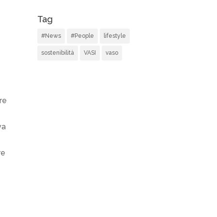
Tag
#News
#People
lifestyle
sostenibilità
VASI
vaso
re
va
re