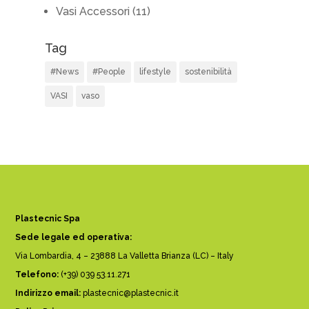
Vasi Accessori
(11)
Tag
#News
#People
lifestyle
sostenibilità
VASI
vaso
Plastecnic Spa
Sede legale ed operativa:
Via Lombardia, 4 – 23888 La Valletta Brianza (LC) – Italy
Telefono:
(+39) 039 53.11.271
Indirizzo email:
plastecnic@plastecnic.it