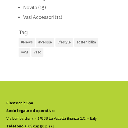
Novità
(15)
Vasi Accessori
(11)
Tag
#News
#People
lifestyle
sostenibilità
VASI
vaso
Plastecnic Spa
Sede legale ed operativa:
Via Lombardia, 4 – 23888 La Valletta Brianza (LC) – Italy
Telefono:
(+39) 039 53.11.271